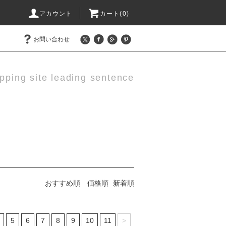
アカウント
カート(0)
お問い合わせ
pping site leading sentence
おすすめ順
価格順
新着順
5
6
7
8
9
10
11
>