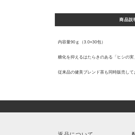
商品説
内容量90ｇ（3.0×30包）
糖化を抑えるはたらきのある「ヒシの実
従来品の健美ブレンド茶も同時販売して
返品について