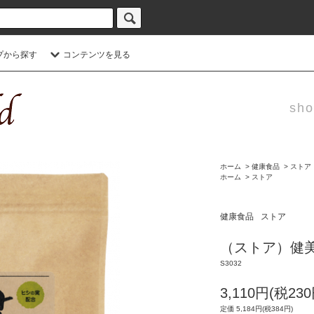
プから探す
コンテンツを見る
sho
ホーム
>
健康食品
>
ストア
ホーム
>
ストア
健康食品
ストア
（ストア）健
S3032
3,110円(税230
定価 5,184円(税384円)