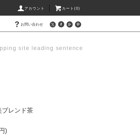
アカウント
カート(0)
お問い合わせ
pping site leading sentence
美ブレンド茶
円)