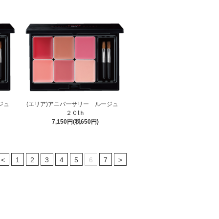
ージュ
(エリア)アニバーサリー ルージュ
２０tｈ
7,150円(税650円)
<
1
2
3
4
5
6
7
>