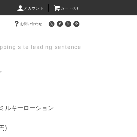
アカウント
カート(0)
お問い合わせ
pping site leading sentence
ア
k ミルキーローション
円)