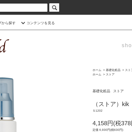
プから探す
コンテンツを見る
sho
ホーム
>
基礎化粧品
>
スト
ホーム
>
ストア
基礎化粧品
ストア
（ストア）ki
Ｓ1202
4,158円(税378
定価 6,930円(税630円)