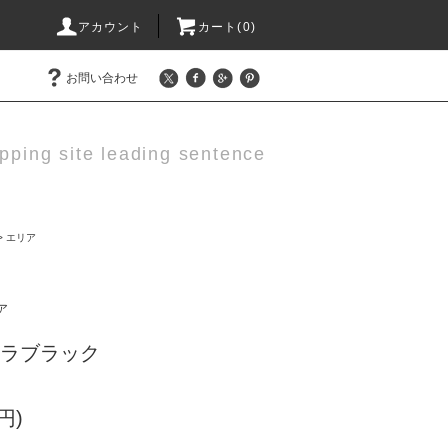
アカウント
カート(0)
お問い合わせ
pping site leading sentence
>
エリア
ア
カラブラック
円)