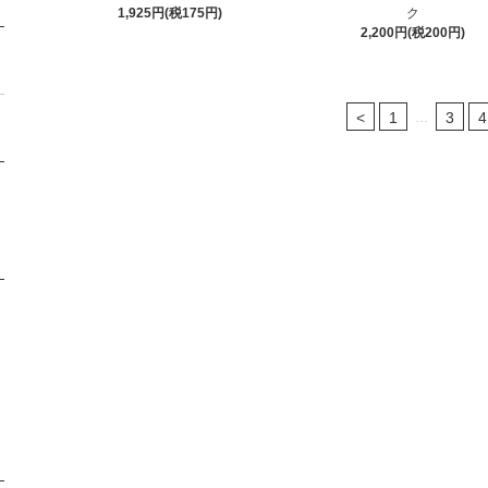
1,925円(税175円)
ク
2,200円(税200円)
...
<
1
3
4