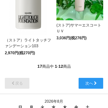
(ストア)サマーエスコート
ＵＶ
3,036円(税276円)
（ストア）ライトタッチフ
ァンデーション103
2,970円(税270円)
17
1
12
商品中
-
商品
戻る
次へ
2026年8月
日
月
火
水
木
金
土